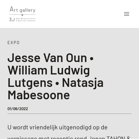
EXPO
Jesse Van Oun •
William Ludwig
Lutgens • Natasja
Mabesoone
01/06/2022
U wordt vriendelijk uitgenodigd op de
vernissage met receptie rond Jonan TAHON &