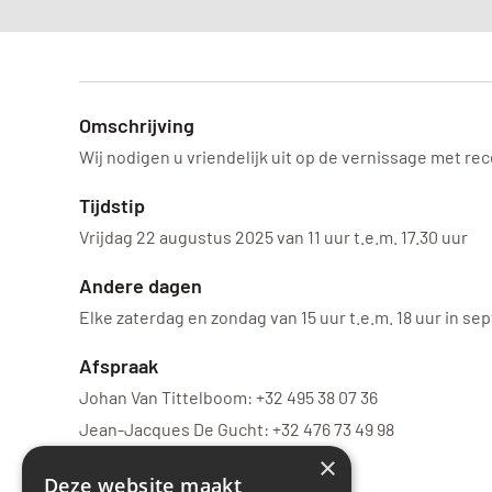
Omschrijving
Wij nodigen u vriendelijk uit op de vernissage met re
Tijdstip
Vrijdag 22 augustus 2025 van 11 uur t.e.m. 17.30 uur
Andere dagen
Elke zaterdag en zondag van 15 uur t.e.m. 18 uur in s
Afspraak
Johan Van Tittelboom: +32 495 38 07 36
Jean-Jacques De Gucht: +32 476 73 49 98
×
Locatie
Deze website maakt